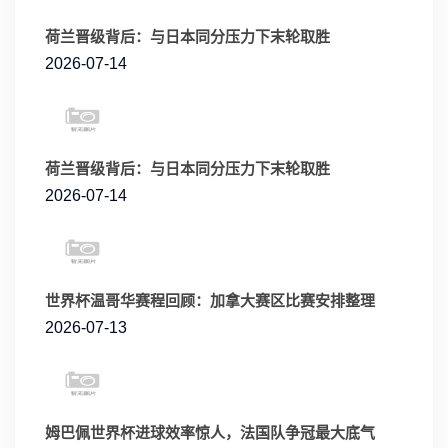
荷兰晋级背后：与日本同分压力下末轮取胜
2026-07-14
荷兰晋级背后：与日本同分压力下末轮取胜
2026-07-14
世界杯温哥华赛程回顾：加拿大赛区比赛安排整理
2026-07-13
姆巴佩世界杯进球效率惊人，法国队争冠最大底气