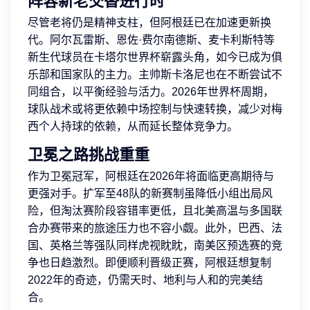
阵容新老交替进行时
尽管老将仍是精神支柱，但阿根廷已在加速更新换
代。阿尔瓦雷斯、恩佐·费尔南德斯、麦卡利斯特等
新生代球员在卡塔尔世界杯崭露头角，如今已成为俱
乐部和国家队的主力。主帅斯卡洛尼也在不断尝试不
同组合，以平衡经验与活力。2026年世界杯周期，
球队战术或将更依赖中场控制与快速转换，减少对梅
西个人持球的依赖，从而延长整体竞争力。
卫冕之路挑战重重
作为卫冕冠军，阿根廷在2026年将面临更高期待与
更强对手。扩军至48队的新赛制虽降低小组出局风
险，但淘汰赛阶段容错率更低，且北美高温与多国联
合办赛带来的旅途压力也不容小觑。此外，巴西、法
国、英格兰等强队同样虎视眈眈，南美区预选赛的竞
争也日趋激烈。即便顺利晋级正赛，阿根廷想复制
2022年的奇迹，仍需天时、地利与人和的完美结
合。