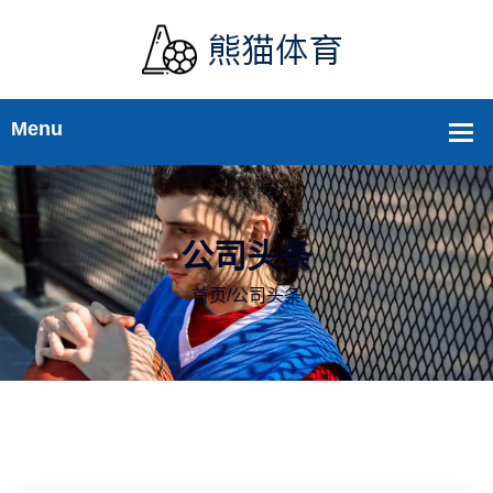
公司头条
首页
/
公司头条